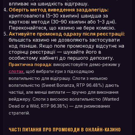
впливає на швидкість відіграшу.
Оберіть метод виведення заздалегідь:
криптовалюта (5–30 хвилин) швидша за
карткові методи (30–90 хвилин або 1–3 дні).
Переконайтеся, що казино не бере комісію.
Активуйте промокод одразу після реєстрації:
більшість казино не дозволяють застосувати
код пізніше. Якщо поле промокоду відсутнє на
сторінці реєстрації — шукайте його в
особистому кабінеті до першого депозиту.
Практична порада:
використовуйте демо-режим у
слотах
, щоб вибрати ігри з підходящою
волатильністю для відіграшу. Слоти з низькою
волатильністю (Sweet Bonanza, RTP 96.48%) дають
частіші, але менші виплати — зручно для виконання
вейджеру. Слоти з високою волатильністю (Wanted
Dead or a Wild, RTP 96.38%) — для ризикованих
стратегій.
ЧАСТІ ПИТАННЯ ПРО ПРОМОКОДИ В ОНЛАЙН-КАЗИНО