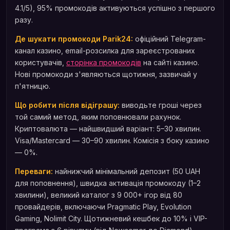
4.1/5), 95% промокодів активуються успішно з першого
разу.
Де шукати промокоди Parik24:
офіційний Telegram-
канал казино, email-розсилка для зареєстрованих
користувачів,
сторінка промокодів
на сайті казино.
Нові промокоди з'являються щотижня, зазвичай у
п'ятницю.
Що робити після відіграшу:
виводьте гроші через
той самий метод, яким поповнювали рахунок.
Криптовалюта — найшвидший варіант: 5–30 хвилин.
Visa/Mastercard — 30–90 хвилин. Комісія з боку казино
— 0%.
Переваги:
найнижчий мінімальний депозит (50 UAH
для поповнення), швидка активація промокоду (1–2
хвилини), великий каталог з 9 000+ ігор від 80
провайдерів, включаючи Pragmatic Play, Evolution
Gaming, Nolimit City. Щотижневий кешбек до 10% і VIP-