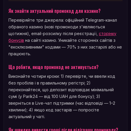
Як знайти актуальний промокод для казино?
Перевіряйте три джерела: офіційний Telegram-канал
обраного казино (нові промокоди з'являються
щотижня), email-розсилку після реєстрації,
сторінку
бонусів
на сайті казино. Уникайте сторонніх сайтів з
"ексклюзивними" кодами — 70% з них застарілі або не
працюють.
Що робити, якщо промокод не активується?
Виконайте чотири кроки: 1) перевірте, чи ввели код
без пробілів і в правильному регістрі; 2)
переконайтеся, що депозит відповідає мінімальній
сумі (у Parik24 — від 100 UAH для бонусу); 3)
зверніться в Live-чат підтримки (час відповіді — 1–2
хвилини); 4) якщо код застарів — попросіте
актуальний у чаті.
Як швидко вивести гроші після відіграшу промокоду?