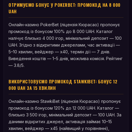
ОТРИМУЄМО БОНУС У POKERBET: ПРОМОКОД НА 8 000
UAH
Онлайн-казино PokerBet (ліцензія Кюрасао) пропонує
промокод із бонусом 100% до 8 000 UAH. Каталог
налічує близько 4 000 ігор, мінімальний депозит — 100
UAH. Згідно з відкритими джерелами, час активації —
5–10 хвилин, вейджер — x40, термін дії — 7 днів.
Виведення коштів — 1–5 днів, можлива комісія. Рейтинг
— 3.8/5.
ВИКОРИСТОВУЄМО ПРОМОКОД STAWKIBET: БОНУС 12
000 UAH ЗА 15 ХВИЛИН
Онлайн-казино StawkiBet (ліцензія Кюрасао) пропонує
промокод із бонусом 120% до 12 000 UAH. Каталог —
близько 3 500 ігор, мінімальний депозит — 100 UAH. За
даними відкритих джерел, активація займає 10–15
хвилин, вейджер — x45 (найвищий у порівнянні),