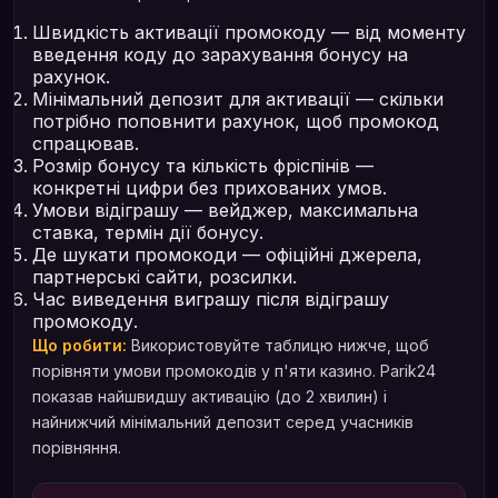
Швидкість активації промокоду — від моменту
введення коду до зарахування бонусу на
рахунок.
Мінімальний депозит для активації — скільки
потрібно поповнити рахунок, щоб промокод
спрацював.
Розмір бонусу та кількість фріспінів —
конкретні цифри без прихованих умов.
Умови відіграшу — вейджер, максимальна
ставка, термін дії бонусу.
Де шукати промокоди — офіційні джерела,
партнерські сайти, розсилки.
Час виведення виграшу після відіграшу
промокоду.
Що робити:
Використовуйте таблицю нижче, щоб
порівняти умови промокодів у п'яти казино. Parik24
показав найшвидшу активацію (до 2 хвилин) і
найнижчий мінімальний депозит серед учасників
порівняння.