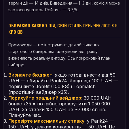
термін дії — 14 днів. Виведення — 1–3 дні, комісія може
застосовуватись. Рейтинг — 3.7/5.
ОБИРАЄМО КАЗИНО ПІД СВІЙ СТИЛЬ ГРИ: ЧЕКЛІСТ З 5
КРОКІВ
Промокоди — це інструмент для збільшення
стартового банкролла, але умови відіграшу
визначають реальну вигоду. Ось покроковий план
вибору:
Визначте бюджет:
якщо готові внести від 50
UAH — обирайте Parik24. Якщо від 100 UAH —
порівняйте JonBit (100 FS) і Topmatch
(простіший вейджер x35).
Порахуйте реальний вейджер:
30 000 UAH
бонус x35 = потрібно прокрутити 1 050 000
UAH. За ставки 150 UAH це ~7 000 спінів.
Плануйте час.
Перевірте максимальну ставку:
у Parik24 —
150 UAH, у деяких конкурентів — 50 UAH. Це