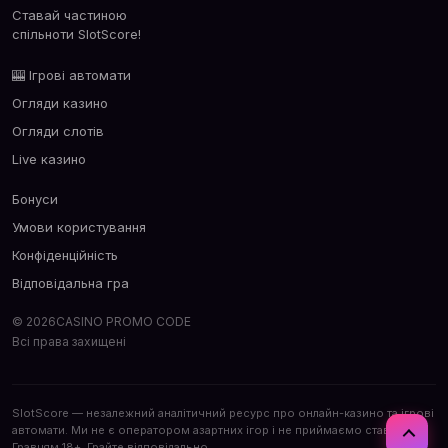
Ставай частиною
спільноти SlotScore!
🎰 Ігрові автомати
Огляди казино
Огляди слотів
Live казино
Бонуси
Умови користування
Конфіденційність
Відповідальна гра
© 2026CASINO PROMO CODE
Всі права захищені
SlotScore — незалежний аналітичний ресурс про онлайн-казино та ігрові
автомати. Ми не є оператором азартних ігор і не приймаємо ставки.
Гравцям 18+. Грайте відповідально.