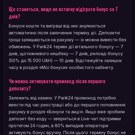
Що станеться, якщо не встигну відіграти бонус за 7
днів?
Бонусні кошти та виграші від них анулюються
автоматично після закінчення терміну дії. Депозитні
гроші залишаються на рахунку — їх можна вивести без
обмежень. У Parik24 термін дії вітального бонусу — 7
днів, щотижневого кешбеку — 7 днів, релоад-бонусу
(50% до 15 000 UAH) — 10 днів. Відстежуйте залишок
часу в розділі «Мої бонуси» особистого кабінету.
Чи можна активувати промокод після першого
депозиту?
Залежить від казино. У Parik24 промокод потрібно
ввести під час реєстрації або до першого поповнення
рахунку в розділі «Бонуси та акції». Якщо вже зробили
депозит без коду — зверніться в Live-чат підтримки
протягом 24 годин, в 80% випадків оператори
активують бонус вручну. Після цього терміну бонус не