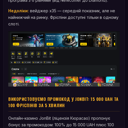
програма з 6 рівнями (від Newcomer до Diamond).
Недоліки:
вейджер x35 — середній показник, але не
найнижчий на ринку. Фріспіни доступні тільки в одному
слоті.
ВИКОРИСТОВУЄМО ПРОМОКОД У JONBIT: 15 000 UAH ТА
100 ФРІСПІНІВ ЗА 5 ХВИЛИН
Онлайн-казино JonBit (ліцензія Кюрасао) пропонує
бонус за промокодом: 100% до 15 000 UAH плюс 100