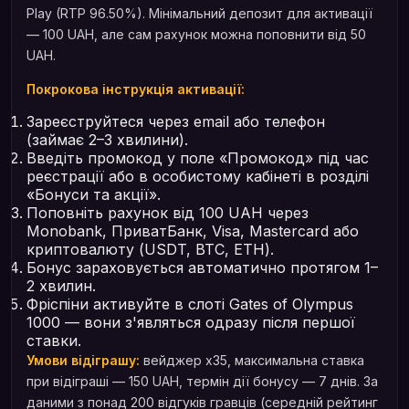
Play (RTP 96.50%). Мінімальний депозит для активації
— 100 UAH, але сам рахунок можна поповнити від 50
UAH.
Покрокова інструкція активації:
Зареєструйтеся через email або телефон
(займає 2–3 хвилини).
Введіть промокод у поле «Промокод» під час
реєстрації або в особистому кабінеті в розділі
«Бонуси та акції».
Поповніть рахунок від 100 UAH через
Monobank, ПриватБанк, Visa, Mastercard або
криптовалюту (USDT, BTC, ETH).
Бонус зараховується автоматично протягом 1–
2 хвилин.
Фріспіни активуйте в слоті Gates of Olympus
1000 — вони з'являться одразу після першої
ставки.
Умови відіграшу:
вейджер x35, максимальна ставка
при відіграші — 150 UAH, термін дії бонусу — 7 днів. За
даними з понад 200 відгуків гравців (середній рейтинг